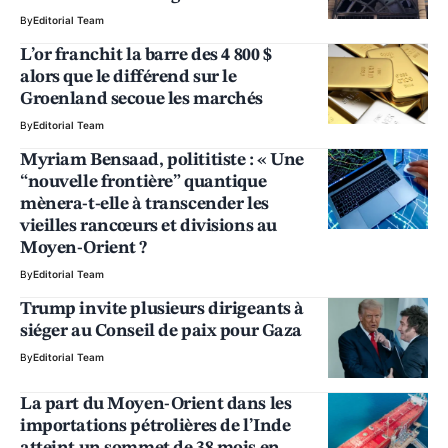
By
Editorial Team
L’or franchit la barre des 4 800 $
alors que le différend sur le
Groenland secoue les marchés
By
Editorial Team
Myriam Bensaad, polititiste : « Une
“nouvelle frontière” quantique
mènera-t-elle à transcender les
vieilles rancœurs et divisions au
Moyen-Orient ?
By
Editorial Team
Trump invite plusieurs dirigeants à
siéger au Conseil de paix pour Gaza
By
Editorial Team
La part du Moyen-Orient dans les
importations pétrolières de l’Inde
atteint un sommet de 38 mois en