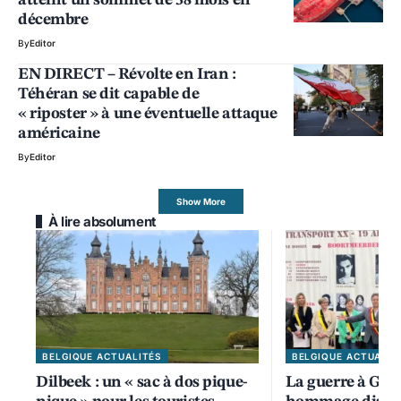
décembre
By
Editor
EN DIRECT – Révolte en Iran :
Téhéran se dit capable de
« riposter » à une éventuelle attaque
américaine
By
Editor
Show More
À lire absolument
BELGIQUE ACTUALITÉS
BELGIQUE ACTUALIT
Dilbeek : un « sac à dos pique-
La guerre à Gaz