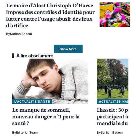
Le maire d’Alost Christoph D’Haese
impose des contrôles d’identité pour
lutter contre l’usage abusif des feux
d’artifice
By
Sarhan Basem
Show More
À lire absolument
L'ACTUALITÉ SANTÉ
ACTUALITÉS HASSEL
Le manque de sommeil,
Hasselt : 30 per
nouveau danger n°1 pour la
participent à la
santé ?
mondiale du Tai
By
Editorial Team
By
Sarhan Basem