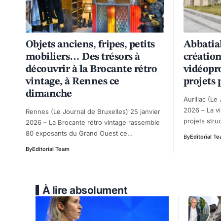
Objets anciens, fripes, petits
Abbatia
mobiliers… Des trésors à
créatio
découvrir à la Brocante rétro
vidéopr
vintage, à Rennes ce
projets 
dimanche
Aurillac (Le
2026 – La vi
Rennes (Le Journal de Bruxelles) 25 janvier
projets str
2026 – La Brocante rétro vintage rassemble
80 exposants du Grand Ouest ce…
By
Editorial T
By
Editorial Team
À lire absolument