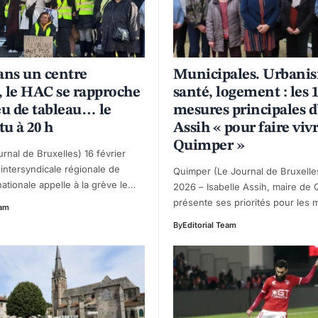
ans un centre
Municipales. Urbani
, le HAC se rapproche
santé, logement : les 
eu de tableau… le
mesures principales d
tu à 20 h
Assih « pour faire viv
Quimper »
urnal de Bruxelles) 16 février
intersyndicale régionale de
Quimper (Le Journal de Bruxelles
nationale appelle à la grève le…
2026 – Isabelle Assih, maire de 
présente ses priorités pour les 
eam
By
Editorial Team