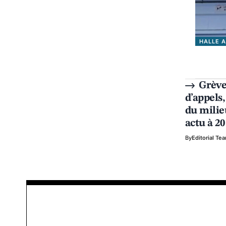
HALLE 
Grève
d’appels
du milie
actu à 20
By
Editorial Te