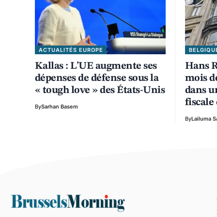
ACTUALITÉS EUROPE
BELGIQU
Kallas : L’UE augmente ses
Hans R
dépenses de défense sous la
mois de
« tough love » des États-Unis
dans un
fiscale
By
Sarhan Basem
By
Lailuma S