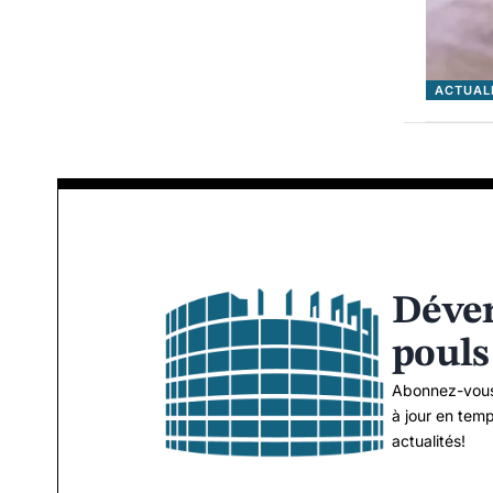
ACTUAL
Déver
pouls
Abonnez-vous
à jour en temp
actualités!