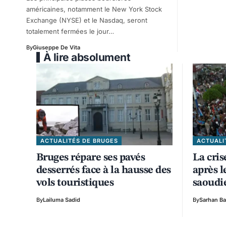
américaines, notamment le New York Stock
Exchange (NYSE) et le Nasdaq, seront
totalement fermées le jour…
By
Giuseppe De Vita
À lire absolument
ACTUALITÉS DE BRUGES
ACTUALI
Bruges répare ses pavés
La cri
desserrés face à la hausse des
après l
vols touristiques
saoudi
By
Lailuma Sadid
By
Sarhan B