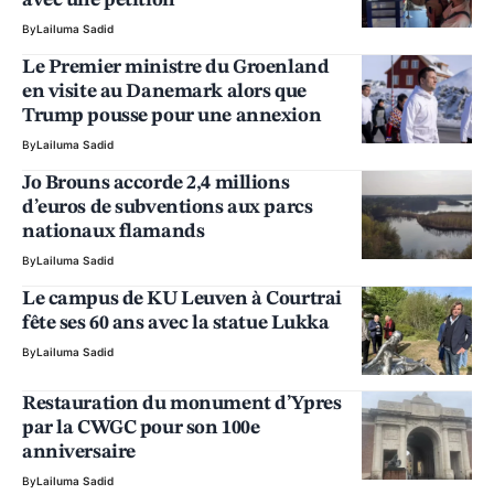
avec une pétition
By
Lailuma Sadid
Le Premier ministre du Groenland
en visite au Danemark alors que
Trump pousse pour une annexion
By
Lailuma Sadid
Jo Brouns accorde 2,4 millions
d’euros de subventions aux parcs
nationaux flamands
By
Lailuma Sadid
Le campus de KU Leuven à Courtrai
fête ses 60 ans avec la statue Lukka
By
Lailuma Sadid
Restauration du monument d’Ypres
par la CWGC pour son 100e
anniversaire
By
Lailuma Sadid