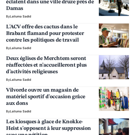
éclatent dans une ville druze près de
Damas
By
Lailuma Sadid
L’ACV offre des cactus dans le
Brabant flamand pour protester
contre les politiques de travail
By
Lailuma Sadid
Deux églises de Merchtem seront
réaffectées et n’accueilleront plus
d’activités religieuses
By
Lailuma Sadid
Vilvorde ouvre un magasin de
matériel sportif d’occasion grâce
aux dons
By
Lailuma Sadid
Les kiosques à glace de Knokke-
Heist s’opposent à leur suppression