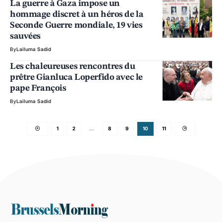
La guerre à Gaza impose un
hommage discret à un héros de la
Seconde Guerre mondiale, 19 vies
sauvées
By
Lailuma Sadid
Les chaleureuses rencontres du
prêtre Gianluca Loperfido avec le
pape François
By
Lailuma Sadid
1
2
…
8
9
10
11