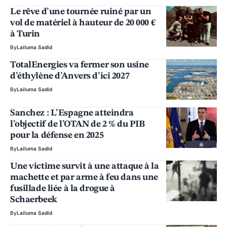
Le rêve d’une tournée ruiné par un
vol de matériel à hauteur de 20 000 €
à Turin
By
Lailuma Sadid
TotalEnergies va fermer son usine
d’éthylène d’Anvers d’ici 2027
By
Lailuma Sadid
Sanchez : L’Espagne atteindra
l’objectif de l’OTAN de 2 % du PIB
pour la défense en 2025
By
Lailuma Sadid
Une victime survit à une attaque à la
machette et par arme à feu dans une
fusillade liée à la drogue à
Schaerbeek
By
Lailuma Sadid